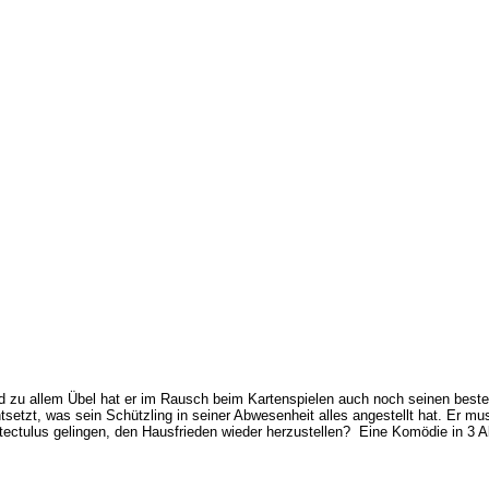
 zu allem Übel hat er im Rausch beim Kartenspielen auch noch seinen besten 
tsetzt, was sein Schützling in seiner Abwesenheit alles angestellt hat. Er m
ectulus gelingen, den Hausfrieden wieder herzustellen?
Eine Komödie in 3 A